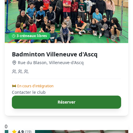
3
créneaux libres
Badminton Villeneuve d'Ascq
Rue du Blason
,
Villeneuve-d'Ascq
🚧 En cours d'intégration
Contacter le club
Réserver
0
4.9
(
19
)