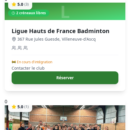
L
5.0
(
3
)
2
créneaux libres
Ligue Hauts de France Badminton
367 Rue Jules Guesde
,
Villeneuve-d'Ascq
🚧 En cours d'intégration
Contacter le club
Réserver
0
5.0
(
1
)