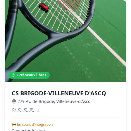
2
créneaux libres
CS BRIGODE-VILLENEUVE D'ASCQ
279 Av. de Brigode
,
Villeneuve-d'Ascq
+
2
🚧 En cours d'intégration
Contacter le club