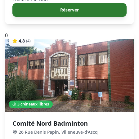
Réserver
0
4.8
(
4
)
3
créneaux libres
Comité Nord Badminton
26 Rue Denis Papin
,
Villeneuve-d'Ascq