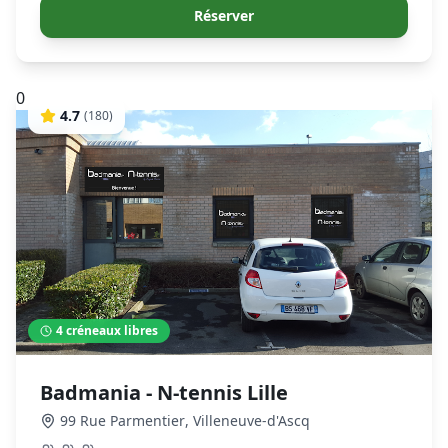
Réserver
0
4.7
(
180
)
4
créneaux libres
Badmania - N-tennis Lille
99 Rue Parmentier
,
Villeneuve-d'Ascq