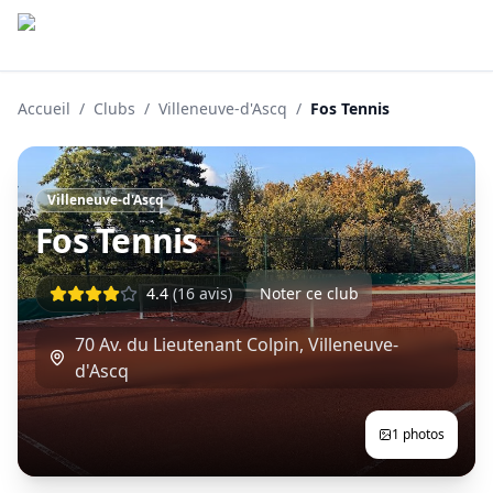
Accueil
/
Clubs
/
Villeneuve-d'Ascq
/
Fos Tennis
Villeneuve-d'Ascq
Fos Tennis
4.4
(
16
avis)
Noter ce club
70 Av. du Lieutenant Colpin
,
Villeneuve-
d'Ascq
1
photos