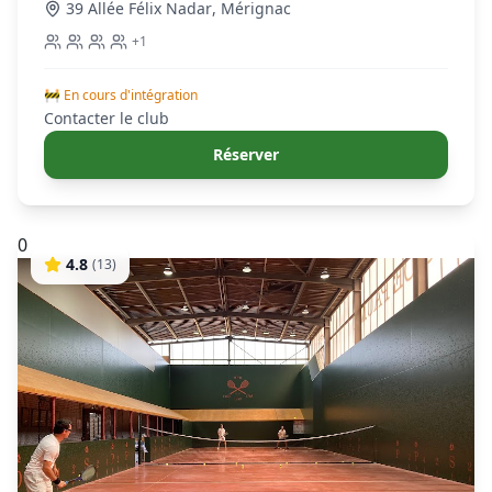
39 Allée Félix Nadar
,
Mérignac
+
1
🚧 En cours d'intégration
Contacter le club
Réserver
0
4.8
(
13
)