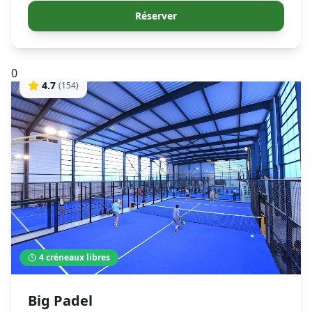
Réserver
0
4.7
(
154
)
4
créneaux libres
Big Padel