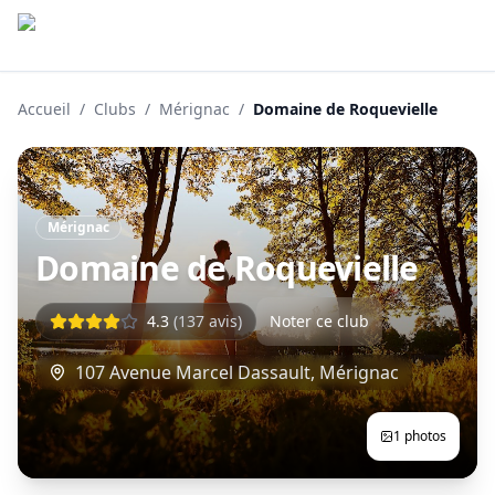
Accueil
/
Clubs
/
Mérignac
/
Domaine de Roquevielle
Mérignac
Domaine de Roquevielle
4.3
(
137
avis)
Noter ce club
107 Avenue Marcel Dassault
,
Mérignac
1
photos