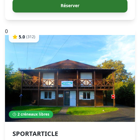
Réserver
0
5.0
(
312
)
2
créneaux libres
SPORTARTICLE