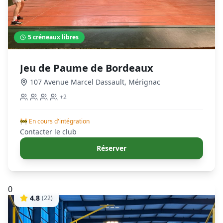
5
créneaux libres
Jeu de Paume de Bordeaux
107 Avenue Marcel Dassault
,
Mérignac
+
2
🚧 En cours d'intégration
Contacter le club
Réserver
0
4.8
(
22
)