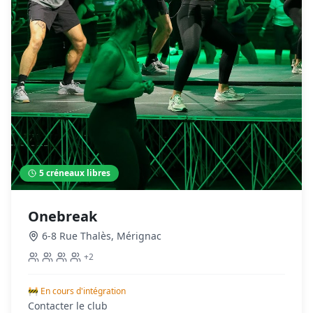
5
créneaux libres
Onebreak
6-8 Rue Thalès
,
Mérignac
+
2
🚧 En cours d'intégration
Contacter le club