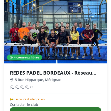
4
créneaux libres
REDES PADEL BORDEAUX - Réseau
d’affaires autour du padel
5 Rue Hipparque
,
Mérignac
+
3
🚧 En cours d'intégration
Contacter le club